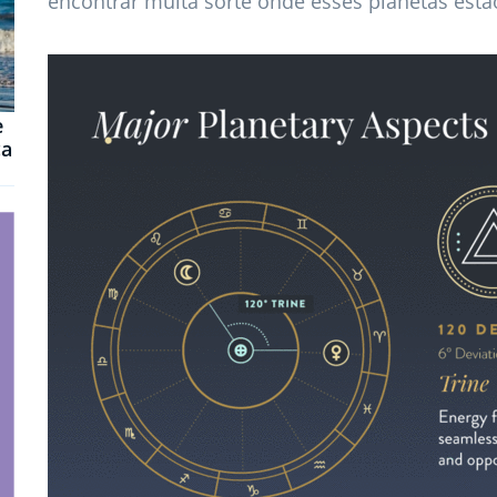
encontrar muita sorte onde esses planetas estão
e
ca