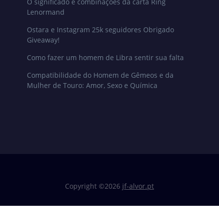
O significado e combinações da carta Ring
Lenormand
Ostara e Instagram 25k seguidores Obrigado
Giveaway!
Como fazer um homem de Libra sentir sua falta
Compatibilidade do Homem de Gêmeos e da
Mulher de Touro: Amor, Sexo e Química
Copyright ©
2026
jf-alvor.pt