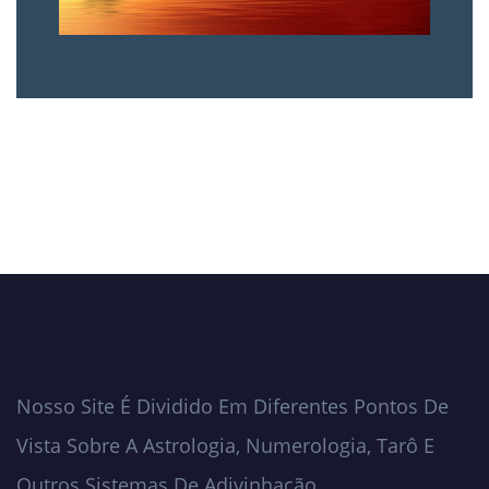
Nosso Site É Dividido Em Diferentes Pontos De
Vista Sobre A Astrologia, Numerologia, Tarô E
Outros Sistemas De Adivinhação.