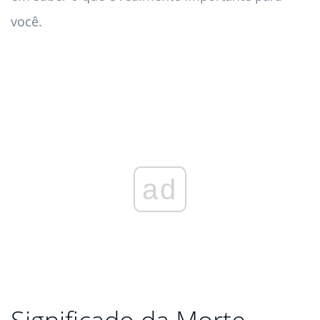
você.
ad