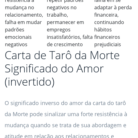
resistência à
repetir padrões
falha em se
mudança no
negativos no
adaptar à perda
relacionamento,
trabalho,
financeira,
falha em mudar
permanecer em
continuando
padrões
empregos
hábitos
emocionais
insatisfatórios, falta
financeiros
negativos
de crescimento
prejudiciais
Carta de Tarô da Morte
Significado do Amor
(invertido)
O significado inverso do amor da carta do tarô
da Morte pode sinalizar uma forte resistência à
mudança quando se trata de sua abordagem e
atitude em relação aos relacionamentos e