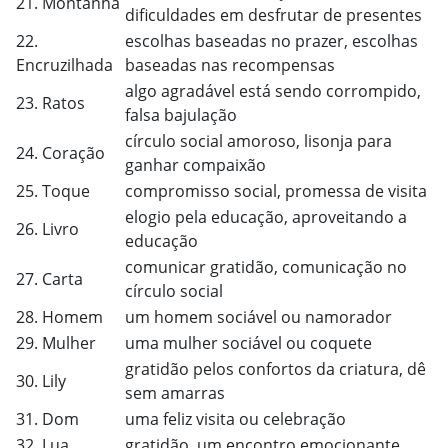
21. Montanha
dificuldades em desfrutar de presentes
22.
escolhas baseadas no prazer, escolhas
Encruzilhada
baseadas nas recompensas
algo agradável está sendo corrompido,
23. Ratos
falsa bajulação
círculo social amoroso, lisonja para
24. Coração
ganhar compaixão
25. Toque
compromisso social, promessa de visita
elogio pela educação, aproveitando a
26. Livro
educação
comunicar gratidão, comunicação no
27. Carta
círculo social
28. Homem
um homem sociável ou namorador
29. Mulher
uma mulher sociável ou coquete
gratidão pelos confortos da criatura, dê
30. Lily
sem amarras
31. Dom
uma feliz visita ou celebração
32. Lua
gratidão, um encontro emocionante